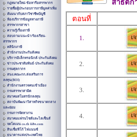
สาธิตก
กฎหมายใหม่-ข้อหารือสรรพากร
รายชื่อผู้ประกอบการภาษีมูลค่าเพิ่ม
สัมมนากับสภาวิชาชีพบัญชี
ตอนที่
ห้องบริการข้อมูลทางภาษี
สรรพากรสาขา
ความรู้เรื่องภาษี
สอบถาม/แนะนำ/ร้องเรียน-
1.
สรรพากร
คลินิกภาษี
สำนักงานประกันสังคม
บริการอิเล็กทรอนิกส์-ประกันสังคม
2.
ข่าวประชาสัมพันธ์-ประกันสังคม
กรมศุลกากร
สนง.คณะกก.ส่งเสริมการ
ลงทุน(BOI)
สำนักงานตรวจคนเข้าเมือง
3.
กรมสรรพาสามิต
สมาคมสโมสรนักลงทุน
สถาบันพัฒนาวิสาหกิจขนาดกลาง
และย่อม
กรมการจัดหางาน
4.
สมาคมแฟรนไชส์และไลเซ็นส์
จดโดเมน co.th และ.com
สินเชื่อฟิโก้ ไฟแนนซ์
ธนาคารแห่งประเทศไทย