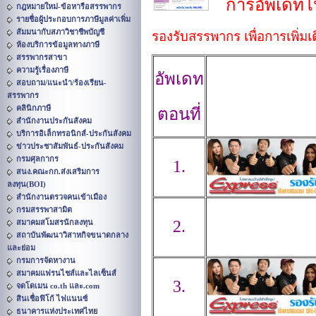
การอัพเดท
กฎหมายใหม่-ข้อหารือสรรพากร
รายชื่อผู้ประกอบการภาษีมูลค่าเพิ่ม
สัมมนากับสภาวิชาชีพบัญชี
รองรับสรรพากร เพื่อการเพิ่ม
ห้องบริการข้อมูลทางภาษี
สรรพากรสาขา
ความรู้เรื่องภาษี
อัพเดท
สอบถาม/แนะนำ/ร้องเรียน-
สรรพากร
คลินิกภาษี
ตอนที่
สำนักงานประกันสังคม
บริการอิเล็กทรอนิกส์-ประกันสังคม
ข่าวประชาสัมพันธ์-ประกันสังคม
กรมศุลกากร
1.
สนง.คณะกก.ส่งเสริมการ
ลงทุน(BOI)
สำนักงานตรวจคนเข้าเมือง
กรมสรรพาสามิต
2.
สมาคมสโมสรนักลงทุน
สถาบันพัฒนาวิสาหกิจขนาดกลาง
และย่อม
กรมการจัดหางาน
สมาคมแฟรนไชส์และไลเซ็นส์
3.
จดโดเมน co.th และ.com
สินเชื่อฟิโก้ ไฟแนนซ์
ธนาคารแห่งประเทศไทย