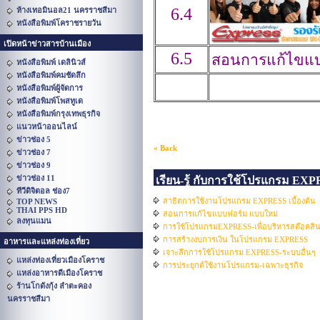
6.4
ห้างเทอมินอล21 นครราชสีมา
หนังสือพิมพ์โคราชรายวัน
เปิดหน้าข่าวสารบ้านเมือง
6.5
สอนการแก้ไขแบบ
หนังสือพิมพ์ เดลินิวส์
หนังสือพิมพ์คมชัดลึก
หนังสือพิมพ์ผู้จัดการ
หนังสือพิมพ์โพสทูเด
หนังสือพิมพ์กรุงเทพธุรกิจ
แนวหน้าออนไลน์
ข่าวช่อง 5
« Back
ข่าวช่อง 7
ข่าวช่อง 9
ข่าวช่อง 11
เรียน-รู้ กับการใช้โปรแกรม EX
ทีวีดิจิตอล ช่อง7
สาธิตการใช้งานโปรแกรม EXPRESS เบื้องต้น
TOP NEWS
THAI PPS HD
สอนการแก้ไขแบบฟอร์ม แบบใหม่
ลงทุนแมน
การใช้โปรแกรมEXPRESS-เพื่อบริหารสต๊อคสิน
การสร้างงบการเงิน ในโปรแกรม EXPRESS
อาหารและแหล่งท่องเที่ยว
เจาะลึกการใช้โปรแกรม EXPRESS-ระบบอื่นๆ
แหล่งท่องเที่ยวเมืองโคราช
การประยุกต์ใช้งานโปรแกรม-เฉพาะธุรกิจ
แหล่งอาหารดีเมืองโคราช
ร้านโกดังกุ้ง ลำตะคอง
นครราชสีมา